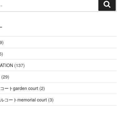
検
索
ー
9)
5)
ATION
(137)
(29)
ートgarden court
(2)
コートmemorial court
(3)