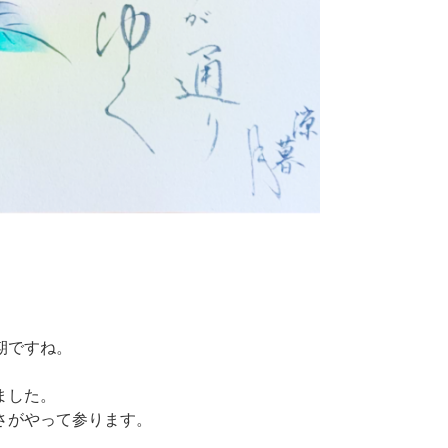
期ですね。
ました。
さがやって参ります。