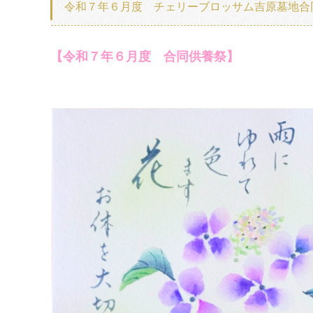
令和７年６月度 チェリーブロッサム吉原墓地合
【令和７
年６月度 合同供養祭】