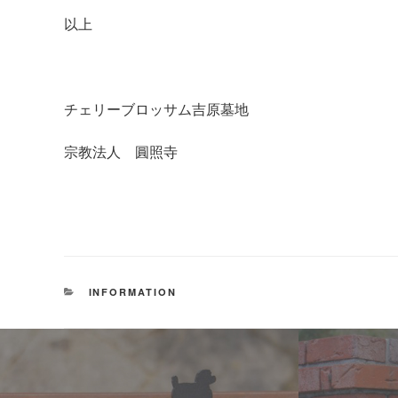
以上
チェリーブロッサム吉原墓地
宗教法人 圓照寺
カ
INFORMATION
テ
ゴ
リ
ー