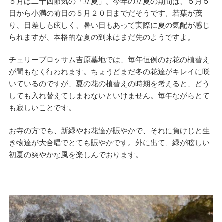
５月は二十四節気の「立夏」。今年の立夏の期間は、５月５
日から小満の前日の５月２０日までだそうです。若葉が茂
り、日差しも眩しく、暑い日もあって実際に夏の気配が感じ
られますが、本格的な夏の到来はまだ先のようですよ。
チェリーブロッサム吉原墓地では、毎年恒例のお花の植替え
が間もなく行われます。ちょうどまだ冬の花達がキレイに咲
いているのですが、夏の花の植替えの時期を考えると、どう
しても入れ替えてしまわないといけません。毎年ながらとて
も寂しいことです。
お寺の方でも、新緑やお花達が賑やかで、それに負けじと生
き物達が大合唱でとても賑やかです。外に出て、緑が眩しい
初夏の爽やかな風を楽しんでおります。