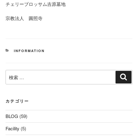
チェリーブロッサム吉原墓地
宗教法人 圓照寺
カ
INFORMATION
テ
ゴ
リ
検
ー
検
索
索:
カテゴリー
BLOG
(59)
Facility
(5)