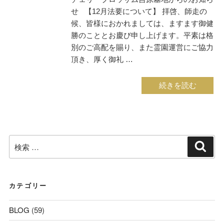
せ 【12月法要について】 拝啓、師走の
候、皆様におかれましては、ますます御健
勝のこととお慶び申し上げます。平素は格
別のご高配を賜り、また霊園運営にご協力
頂き、厚く御礼 …
“吉
続きを読む
原
墓
地
か
検
検
ら
索
索:
の
お
知
カテゴリー
ら
せ”
BLOG
(59)
の