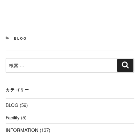
カ
BLOG
テ
ゴ
リ
検
ー
検
索
索:
カテゴリー
BLOG
(59)
Facility
(5)
INFORMATION
(137)