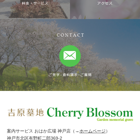
案内サービス おはか広場 神戸店
（→
ホームページ
）
神戸市北区有野町二郎369-2