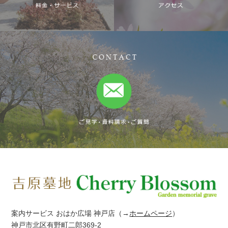
案内サービス おはか広場 神戸店
（→
ホームページ
）
神戸市北区有野町二郎369-2