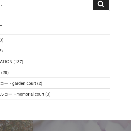
検
索
ー
9)
5)
ATION
(137)
(29)
ートgarden court
(2)
コートmemorial court
(3)