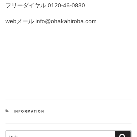
フリーダイヤル 0120-46-0830
webメール info@ohakahiroba.com
カ
INFORMATION
テ
ゴ
リ
検
ー
検