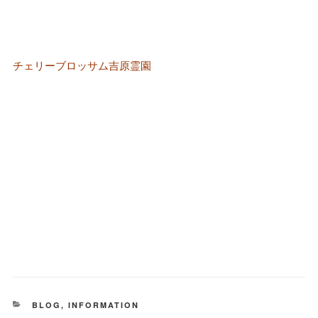
チェリーブロッサム吉原霊園
カ
BLOG
,
INFORMATION
テ