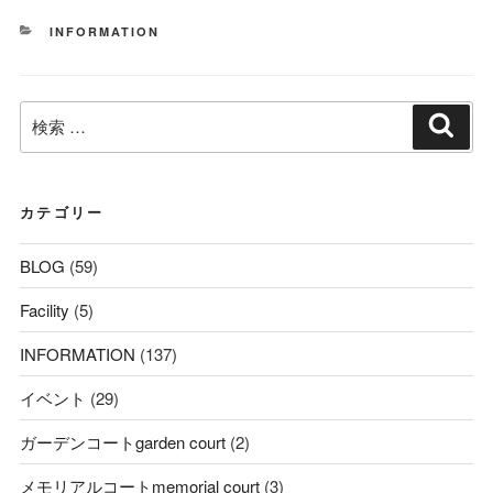
カ
INFORMATION
テ
ゴ
リ
検
ー
検
索
索:
カテゴリー
BLOG
(59)
Facility
(5)
INFORMATION
(137)
イベント
(29)
ガーデンコートgarden court
(2)
メモリアルコートmemorial court
(3)