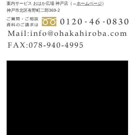
案内サービス おはか広場 神戸店
（→
ホームページ
）
神戸市北区有野町二郎369-2