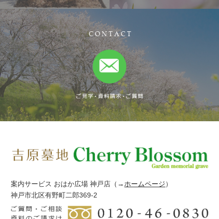
案内サービス おはか広場 神戸店
（→
ホームページ
）
神戸市北区有野町二郎369-2