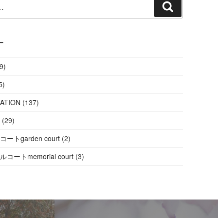
検
索
ー
9)
5)
ATION
(137)
(29)
ートgarden court
(2)
コートmemorial court
(3)