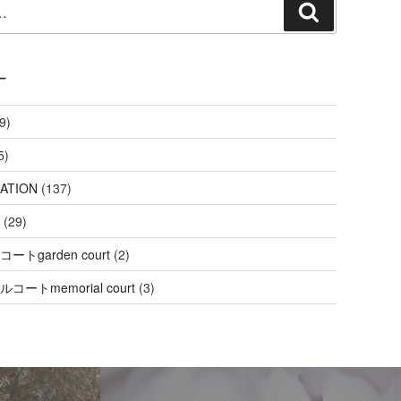
検
索
ー
9)
5)
ATION
(137)
(29)
ートgarden court
(2)
コートmemorial court
(3)