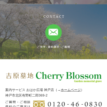
案内サービス おはか広場 神戸店
（→
ホームページ
）
神戸市北区有野町二郎369-2