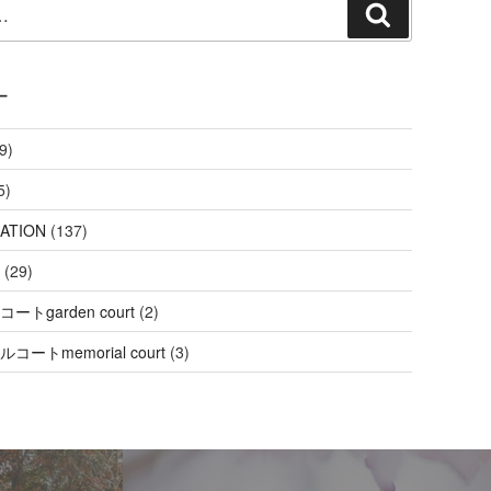
検
索
ー
9)
5)
ATION
(137)
(29)
ートgarden court
(2)
コートmemorial court
(3)