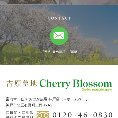
案内サービス おはか広場 神戸店
（→
ホームページ
）
神戸市北区有野町二郎369-2