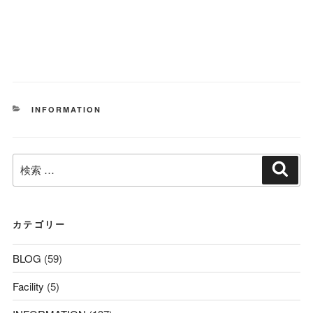
カ
INFORMATION
テ
ゴ
リ
検
ー
検
索
索:
カテゴリー
BLOG
(59)
Facility
(5)