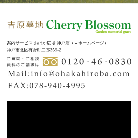
案内サービス おはか広場 神戸店
（→
ホームページ
）
神戸市北区有野町二郎369-2