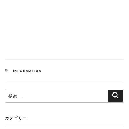
カ
INFORMATION
テ
ゴ
リ
検
ー
検
索
索:
カテゴリー