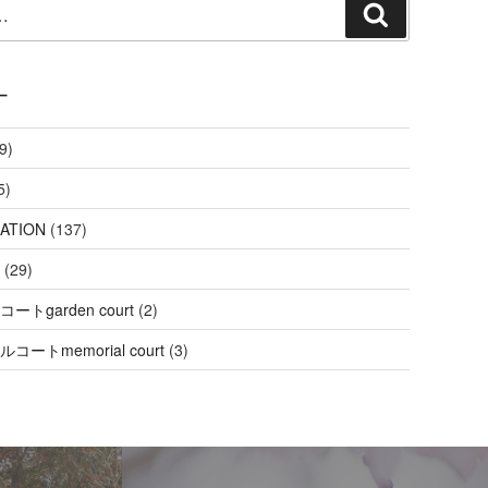
検
索
ー
9)
5)
ATION
(137)
(29)
ートgarden court
(2)
コートmemorial court
(3)