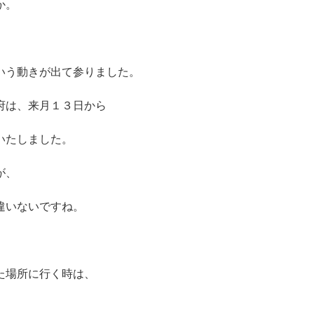
か。
いう動きが出て参りました。
府は、来月１３日から
いたしました。
が、
違いないですね。
た場所に行く時は、