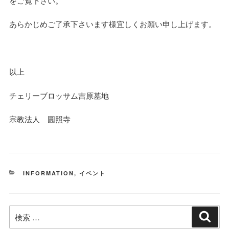
をご覧下さい。
あらかじめご了承下さいます様宜しくお願い申し上げます。
以上
チェリーブロッサム吉原墓地
宗教法人 圓照寺
カ
INFORMATION
,
イベント
テ
ゴ
リ
検
ー
検
索
索: