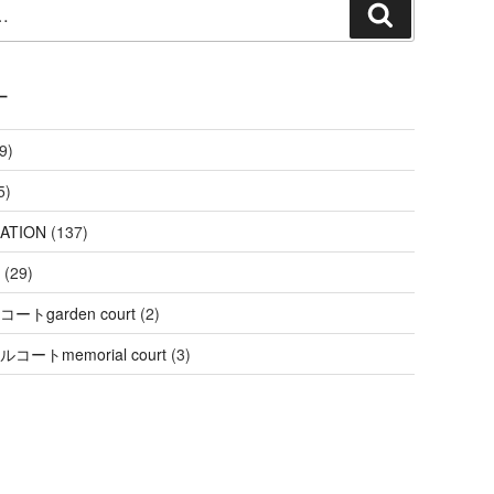
検
索
ー
9)
5)
ATION
(137)
(29)
ートgarden court
(2)
コートmemorial court
(3)