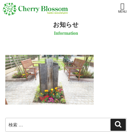
MENU
お知らせ
Information
検
検
索
索: