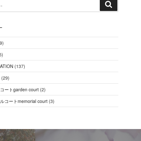
検
索
ー
9)
5)
ATION
(137)
(29)
ートgarden court
(2)
コートmemorial court
(3)