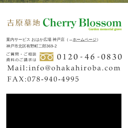
案内サービス おはか広場 神戸店
（→
ホームページ
）
神戸市北区有野町二郎369-2