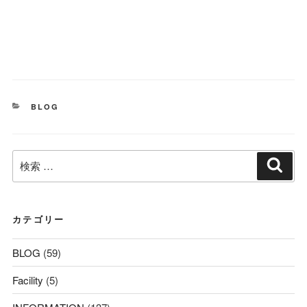
カ
BLOG
テ
ゴ
リ
検
ー
検
索
索:
カテゴリー
BLOG
(59)
Facility
(5)