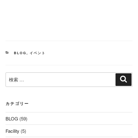
カ
BLOG
,
イベント
テ
ゴ
リ
検
ー
検
索
索:
カテゴリー
BLOG
(59)
Facility
(5)