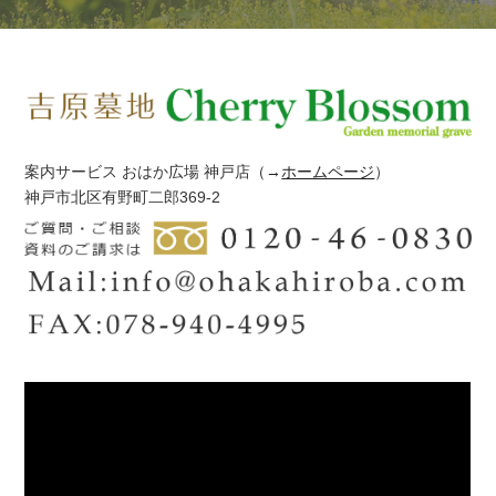
案内サービス おはか広場 神戸店
（→
ホームページ
）
神戸市北区有野町二郎369-2