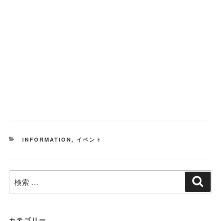
カ
INFORMATION
,
イベント
テ
ゴ
リ
検
ー
検
索
索:
カテゴリー