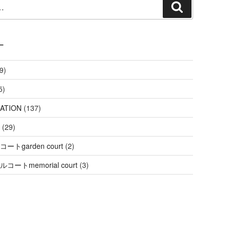
検
索
ー
9)
5)
ATION
(137)
(29)
ートgarden court
(2)
コートmemorial court
(3)