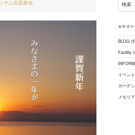
検
ブロッサム吉原墓地
索:
カテゴリ
BLOG
(5
Facility
(
INFORM
イベント
ガーデンコ
メモリアル