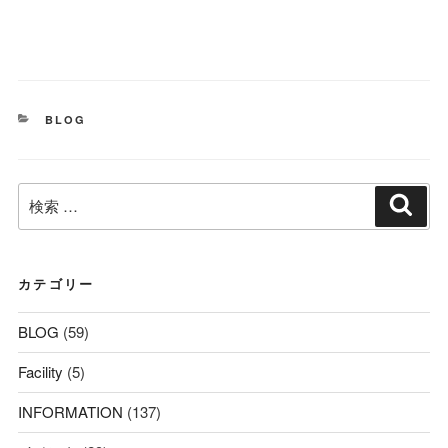
カ
BLOG
テ
ゴ
リ
検
ー
検
索
索:
カテゴリー
BLOG
(59)
Facility
(5)
INFORMATION
(137)