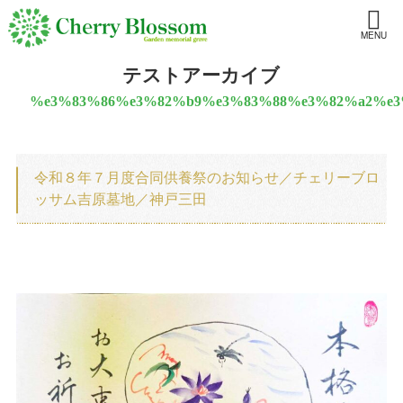
MENU
テストアーカイブ
%e3%83%86%e3%82%b9%e3%83%88%e3%82%a2%e3
令和８年７月度合同供養祭のお知らせ／チェリーブロ
投
ッサム吉原墓地／神戸三田
稿
ナ
ビ
ゲ
ー
シ
ョ
ン